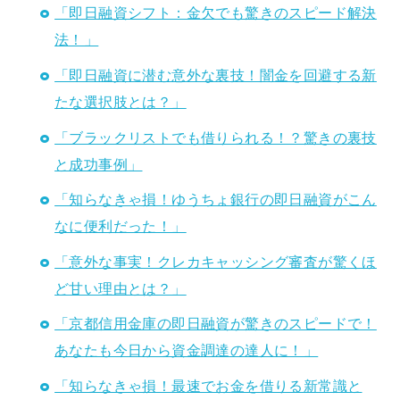
「即日融資シフト：金欠でも驚きのスピード解決
法！」
「即日融資に潜む意外な裏技！闇金を回避する新
たな選択肢とは？」
「ブラックリストでも借りられる！？驚きの裏技
と成功事例」
「知らなきゃ損！ゆうちょ銀行の即日融資がこん
なに便利だった！」
「意外な事実！クレカキャッシング審査が驚くほ
ど甘い理由とは？」
「京都信用金庫の即日融資が驚きのスピードで！
あなたも今日から資金調達の達人に！」
「知らなきゃ損！最速でお金を借りる新常識と