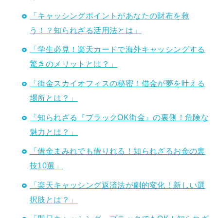
「キャッシングポイントがあなたの財布を救
う！？知られざる活用法とは」
「学生必見！楽天カードで海外キャッシングする
驚きのメリットとは？」
「街金スカイオフィスの秘密！借金が夢を叶える
場所とは？」
「知られざる『ブラックOK街金』の裏側！危険な
魅力とは？」
「借金まみれでも借りれる！知られざるお金の裏
技10選」
「楽天キャッシング返済法が劇的変化！新しい選
択肢とは？」