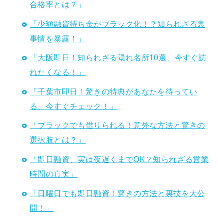
合格率とは？」
「少額融資待ち金がブラック化！？知られざる裏
事情を暴露！」
「大阪即日！知られざる隠れ名所10選、今すぐ訪
れたくなる！」
「千葉市即日！驚きの特典があなたを待ってい
る、今すぐチェック！」
「ブラックでも借りられる！意外な方法と驚きの
選択肢とは？」
「即日融資、実は夜遅くまでOK？知られざる営業
時間の真実」
「日曜日でも即日融資！驚きの方法と裏技を大公
開！」