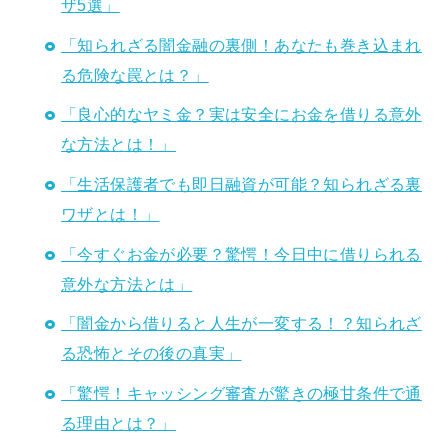
ザ5選」
「知られざる闇金融の裏側！あなたも巻き込まれ
る危険な罠とは？」
「良心的なヤミ金？実は安全にお金を借りる意外
な方法とは！」
「生活保護者でも即日融資が可能？知られざる裏
ワザとは！」
「今すぐお金が必要？驚愕！今日中に借りられる
意外な方法とは」
「闇金から借りると人生が一変する！？知られざ
る恐怖とその後の真実」
「驚愕！キャッシング審査が驚きの極甘条件で通
る理由とは？」