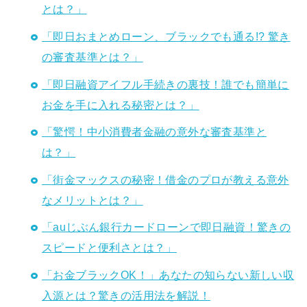
とは？」
「即日おまとめローン、ブラックでも通る!? 驚き
の審査基準とは？」
「即日融資アイフル手続きの裏技！誰でも簡単に
お金を手に入れる秘密とは？」
「驚愕！中小消費者金融の意外な審査基準と
は？」
「街金マックスの秘密！借金のプロが教える意外
なメリットとは？」
「auじぶん銀行カードローンで即日融資！驚きの
スピードと便利さとは？」
「お金ブラックOK！」あなたの知らない新しい収
入源とは？驚きの活用法を解説！