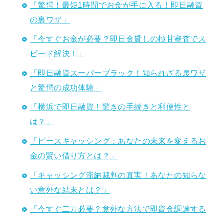
「驚愕！最短1時間でお金が手に入る！即日融資
の裏ワザ」
「今すぐお金が必要？即日金貸しの極甘審査でス
ピード解決！」
「即日融資スーパーブラック！知られざる裏ワザ
と驚愕の成功体験」
「横浜で即日融資！驚きの手続きと利便性と
は？」
「ピースキャッシング：あなたの未来を変えるお
金の賢い借り方とは？」
「キャッシング滞納裁判の真実！あなたの知らな
い意外な結末とは？」
「今すぐ二万必要？意外な方法で即資金調達する