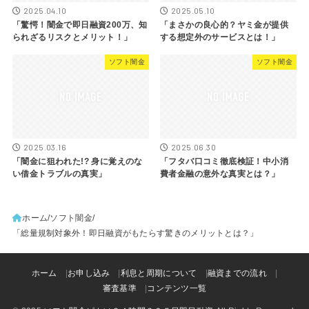
2025.04.10
2025.05.10
「驚愕！闇金で即日融資200万、知
「まさかの良心的？ヤミ金が提供
られざるリスクとメリット！」
する想定外のサービスとは！」
ソフト闇金
ソフト闇金
2025.03.16
2025.06.30
「闇金に狙われた!? 身に覚えのな
「フタバ口コミ徹底検証！中小消
い借金トラブルの真実」
費者金融の意外な真実とは？」
ホーム
ソフト闇金
「総量規制対象外！即日融資がもたらす驚きのメリットとは？」
ホーム
お申し込み
利息と周期について
融資までの流れ
審査基準
コンテンツ一覧