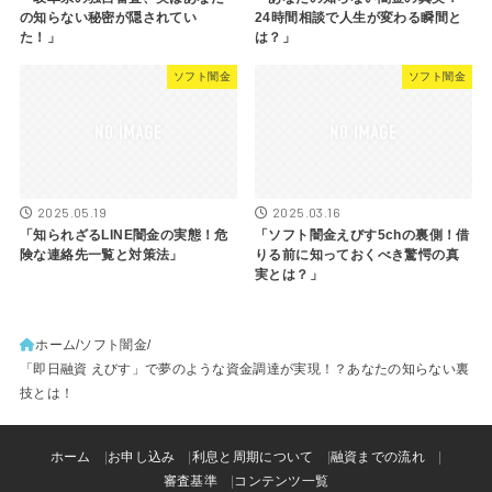
の知らない秘密が隠されてい
24時間相談で人生が変わる瞬間と
た！」
は？」
ソフト闇金
ソフト闇金
2025.05.19
2025.03.16
「知られざるLINE闇金の実態！危
「ソフト闇金えびす5chの裏側！借
険な連絡先一覧と対策法」
りる前に知っておくべき驚愕の真
実とは？」
ホーム
ソフト闇金
「即日融資 えびす」で夢のような資金調達が実現！？あなたの知らない裏
技とは！
ホーム
お申し込み
利息と周期について
融資までの流れ
審査基準
コンテンツ一覧