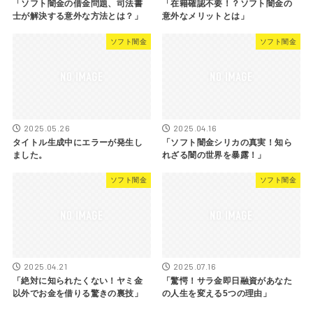
「ソフト闇金の借金問題、司法書
「在籍確認不要！？ソフト闇金の
士が解決する意外な方法とは？」
意外なメリットとは」
ソフト闇金
ソフト闇金
2025.05.26
2025.04.16
タイトル生成中にエラーが発生し
「ソフト闇金シリカの真実！知ら
ました。
れざる闇の世界を暴露！」
ソフト闇金
ソフト闇金
2025.04.21
2025.07.16
「絶対に知られたくない！ヤミ金
「驚愕！サラ金即日融資があなた
以外でお金を借りる驚きの裏技」
の人生を変える5つの理由」